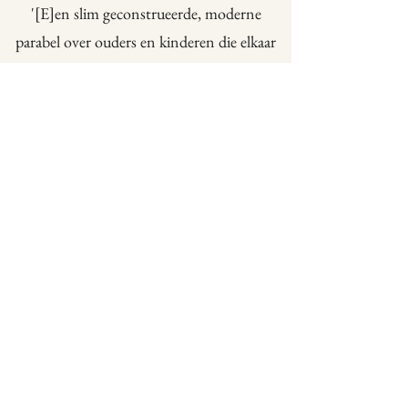
'[E]en slim geconstrueerde, moderne
parabel over ouders en kinderen die elkaar
niet kunnen loslaten. Hoe dan ook is het
stuk een van de hoogtepunten uit een
nieuwe stroom verse toneelliteratuur uit
Noorwegen.' - Theaterkrant
Vertaald in het kader van het festival Ferske
Norske en op 22 mei 2017 gespeeld in
theater Bellevue.
Naar website uitgeverij
© 2024 Eline Jongsma – foto's: Myrthe Hoekstra